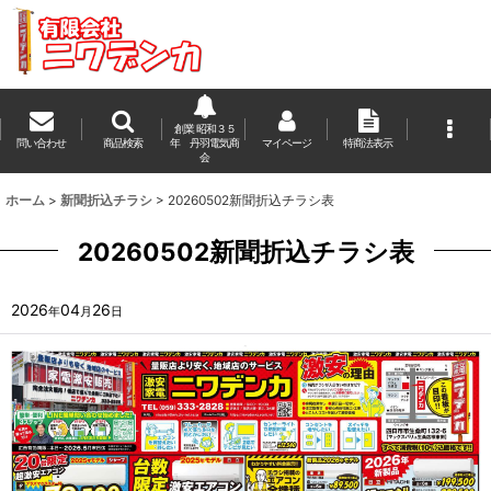
創業 昭和３５
問い合わせ
商品検索
年 丹羽電気商
マイページ
特商法表示
会
ホーム
>
新聞折込チラシ
>
20260502新聞折込チラシ表
20260502新聞折込チラシ表
2026
04
26
年
月
日