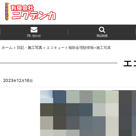
問い合わせ
商品検索
ホーム
>
日記・施工写真
>
エコキュート補助金増額情報+施工写真
エ
2023
12
16
年
月
日