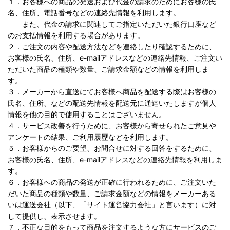
１．お客様への商品の発送および代金の請求のためにお客様の氏
名、住所、電話番号などの連絡先情報を利用します。
また、代金の請求に関連してご指定いただいた銀行口座など
のお支払情報を利用する場合があります。
２．ご注文の内容や配送方法などを連絡したり確認するために、
お客様の氏名、住所、e-mailアドレスなどの連絡先情報、ご注文い
ただいた商品の種類や数量、ご請求金額などの情報を利用しま
す。
３．メーカーから直送にてお客様へ商品を配送する際はお客様の
氏名、住所、などの配送先情報を配送元に通達いたしますが個人
情報を他の目的で使用することはございません。
４．サービス改善を行うために、お客様から寄せられたご意見や
アンケートの結果、ご利用履歴などを利用します。
５．お客様からのご要望、お問合せに対する回答をするために、
お客様の氏名、住所、e-mailアドレスなどの連絡先情報を利用しま
す。
６．お客様への商品の発送が正確に行われるために、ご注文いた
だいた商品の種類や数量、ご請求金額などの情報をメーカーある
いは運送会社（以下、「サイト運営協力会社」と言います）に対
して提供し、表示させます。
７．不正な目的をもって商品を注文するような方にサービスのご