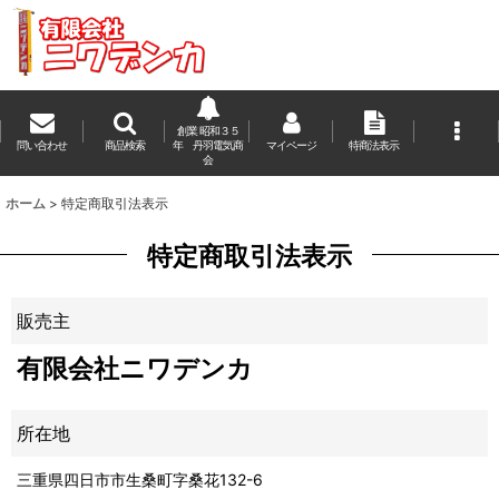
創業 昭和３５
問い合わせ
商品検索
年 丹羽電気商
マイページ
特商法表示
会
ホーム
>
特定商取引法表示
特定商取引法表示
販売主
有限会社ニワデンカ
所在地
三重県四日市市生桑町字桑花132-6