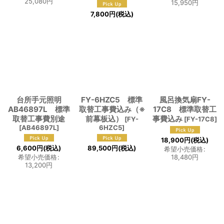
25,080
円
15,950
円
7,800
円
(税込)
台所手元照明
FY-6HZC5 標準
風呂換気扇FY-
AB46897L 標準
取替工事費込み（※
17C8 標準取替工
取替工事費別途
前幕板込）
事費込み
[
FY-
[
FY-17C8
]
[
AB46897L
]
6HZC5
]
18,900
円
(税込)
6,600
円
(税込)
89,500
円
(税込)
希望小売価格
:
希望小売価格
:
18,480
円
13,200
円