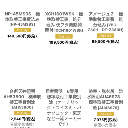
NP-45MS9S 標
XCH1601WSK 標
アメージュＺ 標
準取替工事費込み
準取替工事、処分
準取替工事費、処
[
NP-45MS9S
]
込み 便フタ自動開
分込み
[
YBC-
閉付
Z30H DT-Z380H
]
[
XCH1601WSK
]
149,500
円
(税込)
99,500
円
(税込)
199,500
円
(税込)
台所天井照明
居室照明 6畳用
浴室・脱衣所 防
AH53800 標準取
標準取付工事費別
水照明AU46978
替工事費別途
途（オーデリッ
標準取替工事費別
[
AH53800
]
ク・コイズミ・パ
途
[
AU46978
]
ナソニック・東芝
など一流メーカー
12,540
円
(税込)
7,975
円
(税込)
です）
希望小売価格
:
希望小売価格
: