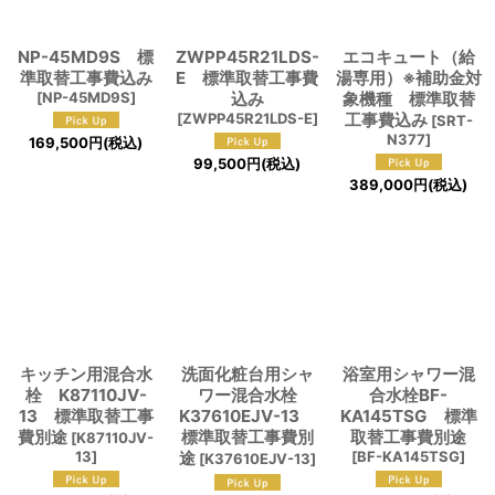
NP-45MD9S 標
ZWPP45R21LDS-
エコキュート（給
準取替工事費込み
E 標準取替工事費
湯専用）※補助金対
[
NP-45MD9S
]
込み
象機種 標準取替
[
ZWPP45R21LDS-E
]
工事費込み
[
SRT-
N377
]
169,500
円
(税込)
99,500
円
(税込)
389,000
円
(税込)
キッチン用混合水
洗面化粧台用シャ
浴室用シャワー混
栓 K87110JV-
ワー混合水栓
合水栓BF-
13 標準取替工事
K37610EJV-13
KA145TSG 標準
費別途
標準取替工事費別
取替工事費別途
[
K87110JV-
13
]
途
[
BF-KA145TSG
]
[
K37610EJV-13
]