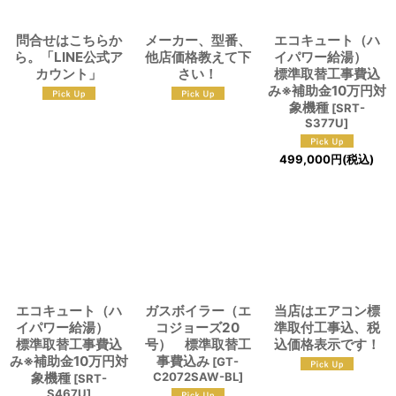
問合せはこちらか
メーカー、型番、
エコキュート（ハ
ら。「LINE公式ア
他店価格教えて下
イパワー給湯）
カウント」
さい！
標準取替工事費込
み※補助金10万円対
象機種
[
SRT-
S377U
]
499,000
円
(税込)
エコキュート（ハ
ガスボイラー（エ
当店はエアコン標
イパワー給湯）
コジョーズ20
準取付工事込、税
標準取替工事費込
号） 標準取替工
込価格表示です！
み※補助金10万円対
事費込み
[
GT-
象機種
C2072SAW-BL
]
[
SRT-
S467U
]