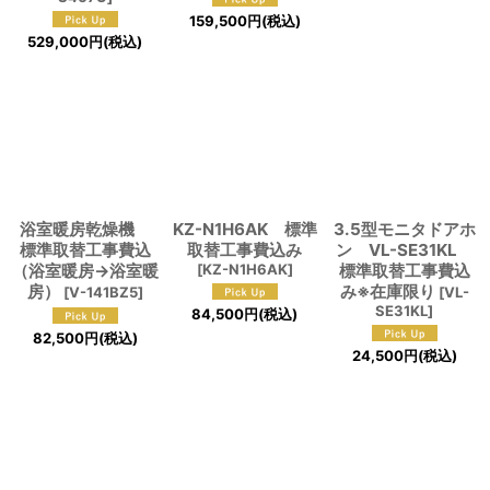
159,500
円
(税込)
529,000
円
(税込)
浴室暖房乾燥機
KZ-N1H6AK 標準
3.5型モニタドアホ
標準取替工事費込
取替工事費込み
ン VL-SE31KL
（浴室暖房→浴室暖
[
KZ-N1H6AK
]
標準取替工事費込
房）
み※在庫限り
[
V-141BZ5
]
[
VL-
SE31KL
]
84,500
円
(税込)
82,500
円
(税込)
24,500
円
(税込)