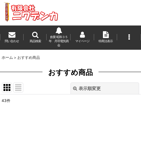
創業 昭和３５
問い合わせ
商品検索
年 丹羽電気商
マイページ
特商法表示
会
ホーム
>
おすすめ商品
おすすめ商品
表示順変更
閉じる
43
件
表示数
:
並び順
:
絞り込む