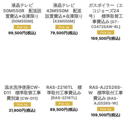
液晶テレビ
液晶テレビ
ガスボイラー（エ
50M550R 配送設
43M550M 配送
コジョーズ24
置費込※在庫限り
設置費込※在庫限り
号） 標準取替工
[
50M550M
]
[
43M550M
]
事費込み
[
GT-
C2472SAW-BL
]
99,500
円
(税込)
79,500
円
(税込)
169,500
円
(税込)
温水洗浄便座CW-
RAS-2216TL 標
RAS-AJ2526S-
D11 標準取替工事
準取付工事費込み
W 標準取付工事
費別途
[
RAS-2216TL
]
費込み
[
CW-D11
]
[
RAS-
AJ2526S-W
]
89,500
円
(税込)
21,900
円
(税込)
109,500
円
(税込)