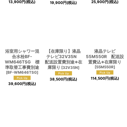
13,900
円
(税込)
25,900
円
(税込)
19,900
円
(税込)
浴室用シャワー混
【在庫限り】液晶
液晶テレビ
合水栓BF-
テレビ32V35N
55M550R 配送設
WM646TSG 標
配送設置費別途※在
置費込※在庫限り
準取替工事費別途
庫限り
[
55M550R
]
[
32V35N
]
[
BF-WM646TSG
]
114,500
円
(税込)
38,500
円
(税込)
39,600
円
(税込)