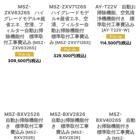
MSZ-
MSZ-ZXV7126S
AY-T22V 自動お
ZXV6326S ハイ
ハイグレードモデ
掃除機能、空気清
グレードモデル※超
ル※超省エネ、空
浄機機能付き 標
省エネ、空清、フ
清、フィルター自
準取付工事費込み
ィルター自動お掃
動お掃除機能付
[
AY-T22V-W
]
除機能付 標準取
標準取付工事費込
付工事費込み
み
[
MSZ-
[
MSZ-ZXV7126S
]
114,500
円
(税込)
ZXV6326S
]
329,500
円
(税込)
309,500
円
(税込)
MSZ-BXV2526
MSZ-BXV2826
MSZ-
自動お掃除機能付
自動お掃除機能付
BXV4026S 自動
き 標準取付工事
き 標準取付工事
お掃除機能付き
費込み
費込み
標準取付工事費込
[
MSZ-
[
MSZ-
BXV2526
]
BXV2826
]
み
[
MSZ-