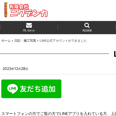
問い合わせ
商品検索
ホーム
>
日記・施工写真
>
LINE公式アカウントができました
2023
12
28
年
月
日
スマートフォンの方でご覧の方でLINEアプリを入れている方、上