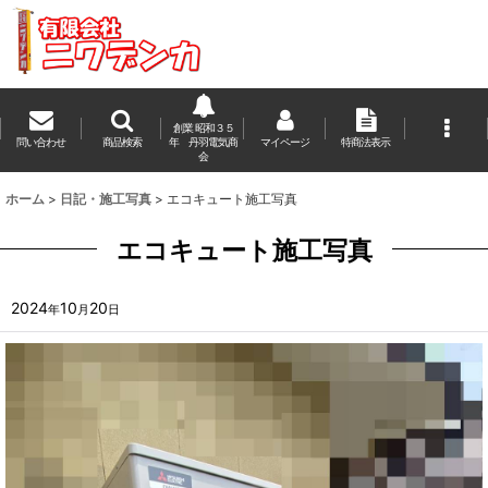
創業 昭和３５
問い合わせ
商品検索
年 丹羽電気商
マイページ
特商法表示
会
ホーム
>
日記・施工写真
>
エコキュート施工写真
エコキュート施工写真
2024
10
20
年
月
日