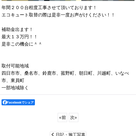
年間２００台程度工事させて頂いております！
エコキュート取替の際は是非一度お声がけください！！
補助金出ます！
最大１３万円！！
是非この機会に＾＾
取付可能地域
四日市市、桑名市、鈴鹿市、菰野町、朝日町、川越町、いなべ
市、東員町
一部地域除く
Facebookでシェア
«
前
次
»
日記・施工写真