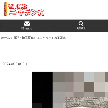
問い合わせ
商品検索
ホーム
>
日記・施工写真
>
エコキュート施工写真
2024
08
03
年
月
日