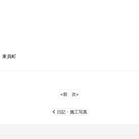
、東員町
«
前
次
»
日記・施工写真