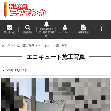
創業 昭和３５
問い合わせ
商品検索
年 丹羽電気商
マイページ
特商法表示
会
ホーム
>
日記・施工写真
>
エコキュート施工写真
エコキュート施工写真
2024
09
14
年
月
日