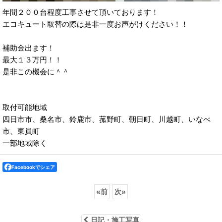
年間２００台程度工事させて頂いております！
エコキュート取替の際は是非一度お声がけください！！
補助金出ます！
最大１３万円！！
是非この機会に＾＾
取付可能地域
四日市市、桑名市、鈴鹿市、菰野町、朝日町、川越町、いなべ
市、東員町
一部地域除く
Facebookでシェア
«
前
次
»
日記・施工写真