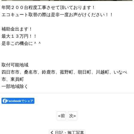
年間２００台程度工事させて頂いております！
エコキュート取替の際は是非一度お声がけください！！
補助金出ます！
最大１３万円！！
是非この機会に＾＾
取付可能地域
四日市市、桑名市、鈴鹿市、菰野町、朝日町、川越町、いなべ
市、東員町
一部地域除く
Facebookでシェア
«
前
次
»
日記・施工写真