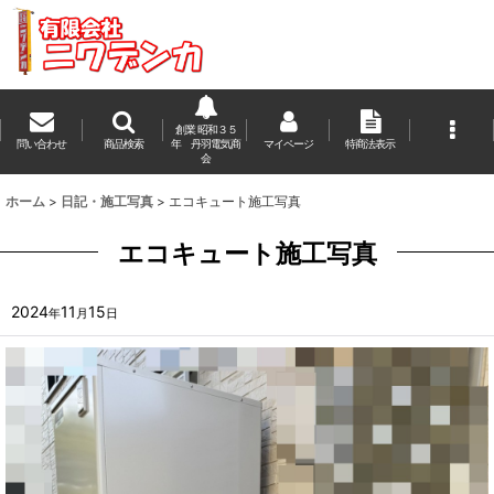
創業 昭和３５
問い合わせ
商品検索
年 丹羽電気商
マイページ
特商法表示
会
ホーム
>
日記・施工写真
>
エコキュート施工写真
エコキュート施工写真
2024
11
15
年
月
日