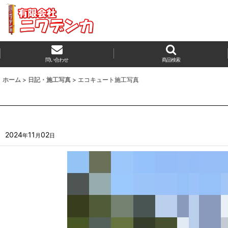
問い合わせ
商品検索
ホーム
>
日記・施工写真
>
エコキュート施工写真
2024
11
02
年
月
日