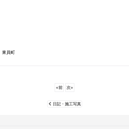
、東員町
«
前
次
»
日記・施工写真