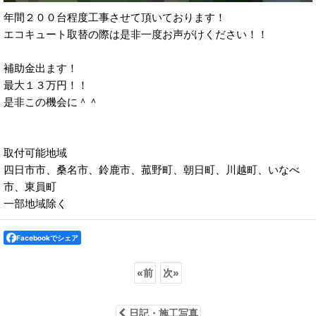
年間２００台程度工事させて頂いております！
エコキュート取替の際は是非一度お声がけください！！
補助金出ます！
最大１３万円！！
是非この機会に＾＾
取付可能地域
四日市市、桑名市、鈴鹿市、菰野町、朝日町、川越町、いなべ
市、東員町
一部地域除く
Facebookでシェア
«
前
次
»
日記・施工写真