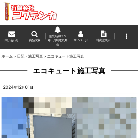
創業 昭和３５
問い合わせ
商品検索
年 丹羽電気商
マイページ
特商法表示
会
ホーム
>
日記・施工写真
>
エコキュート施工写真
エコキュート施工写真
2024
12
01
年
月
日