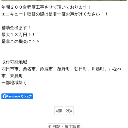
年間２００台程度工事させて頂いております！
エコキュート取替の際は是非一度お声がけください！！
補助金出ます！
最大１３万円！！
是非この機会に＾＾
取付可能地域
四日市市、桑名市、鈴鹿市、菰野町、朝日町、川越町、いなべ
市、東員町
一部地域除く
Facebookでシェア
«
前
次
»
日記・施工写真