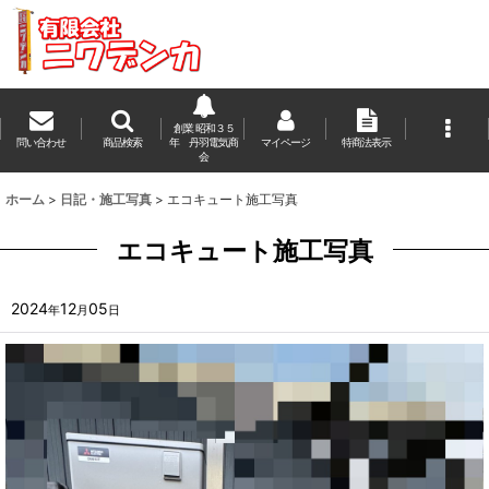
創業 昭和３５
問い合わせ
商品検索
年 丹羽電気商
マイページ
特商法表示
会
ホーム
>
日記・施工写真
>
エコキュート施工写真
エコキュート施工写真
2024
12
05
年
月
日