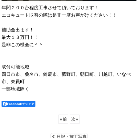
年間２００台程度工事させて頂いております！
エコキュート取替の際は是非一度お声がけください！！
補助金出ます！
最大１３万円！！
是非この機会に＾＾
取付可能地域
四日市市、桑名市、鈴鹿市、菰野町、朝日町、川越町、いなべ
市、東員町
一部地域除く
Facebookでシェア
«
前
次
»
日記・施工写真