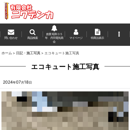
創業 昭和３５
問い合わせ
商品検索
年 丹羽電気商
マイページ
特商法表示
会
ホーム
>
日記・施工写真
>
エコキュート施工写真
エコキュート施工写真
2024
07
18
年
月
日