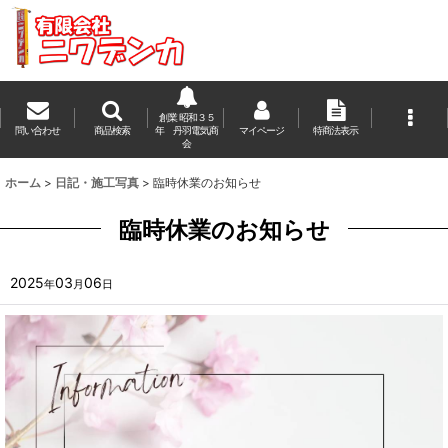
創業 昭和３５
問い合わせ
商品検索
年 丹羽電気商
マイページ
特商法表示
会
ホーム
>
日記・施工写真
>
臨時休業のお知らせ
臨時休業のお知らせ
2025
03
06
年
月
日