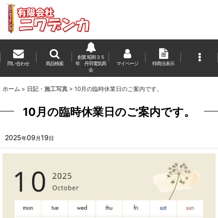
創業 昭和３５
問い合わせ
商品検索
年 丹羽電気商
マイページ
特商法表示
会
ホーム
>
日記・施工写真
>
10月の臨時休業日のご案内です。
10月の臨時休業日のご案内です。
2025
09
19
年
月
日