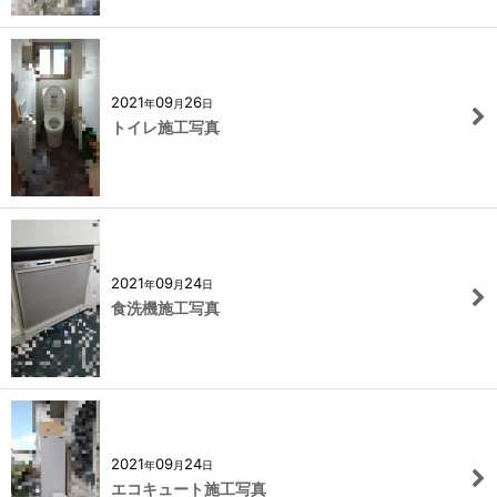
2021
09
26
年
月
日
トイレ施工写真
2021
09
24
年
月
日
食洗機施工写真
2021
09
24
年
月
日
エコキュート施工写真