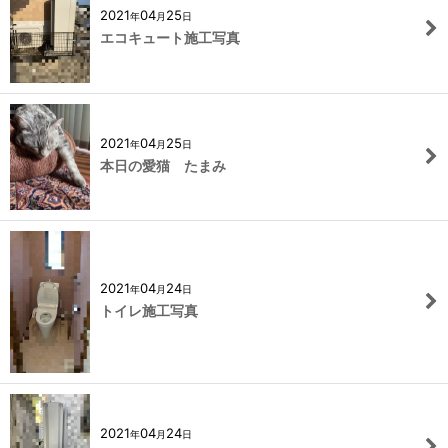
2021
04
25
年
月
日
エコキュート施工写真
2021
04
25
年
月
日
本日の愛猫 たまみ
2021
04
24
年
月
日
トイレ施工写真
2021
04
24
年
月
日