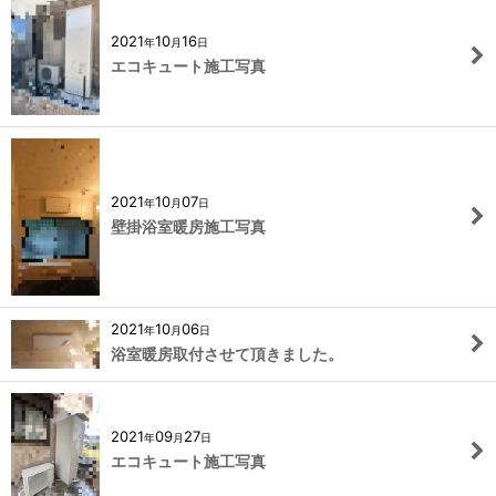
2021
10
16
年
月
日
エコキュート施工写真
2021
10
07
年
月
日
壁掛浴室暖房施工写真
2021
10
06
年
月
日
浴室暖房取付させて頂きました。
2021
09
27
年
月
日
エコキュート施工写真