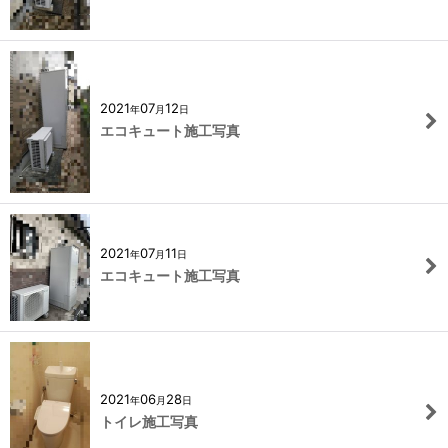
2021
07
12
年
月
日
エコキュート施工写真
2021
07
11
年
月
日
エコキュート施工写真
2021
06
28
年
月
日
トイレ施工写真