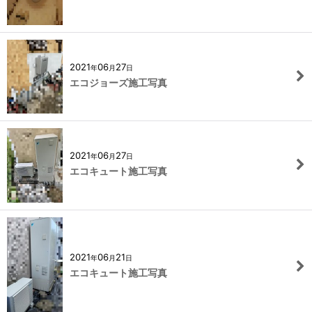
2021
06
27
年
月
日
エコジョーズ施工写真
2021
06
27
年
月
日
エコキュート施工写真
2021
06
21
年
月
日
エコキュート施工写真