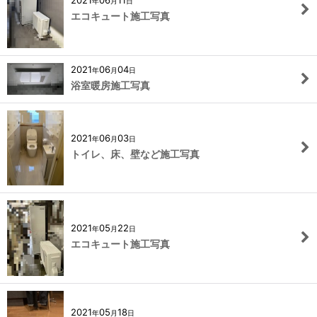
2021
06
11
年
月
日
エコキュート施工写真
2021
06
04
年
月
日
浴室暖房施工写真
2021
06
03
年
月
日
トイレ、床、壁など施工写真
2021
05
22
年
月
日
エコキュート施工写真
2021
05
18
年
月
日