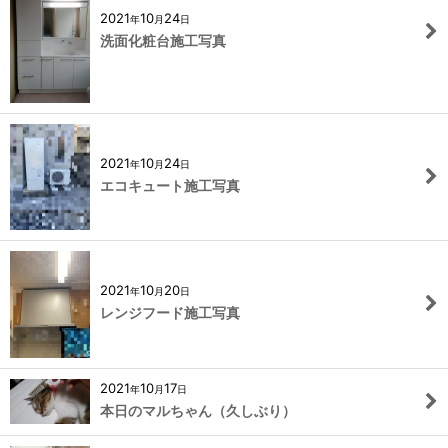
2021
10
24
年
月
日
洗面化粧台施工写真
2021
10
24
年
月
日
エコキュート施工写真
2021
10
20
年
月
日
レンジフード施工写真
2021
10
17
年
月
日
本日のマルちゃん（久しぶり）