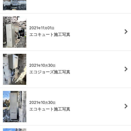
2021
11
01
年
月
日
エコキュート施工写真
2021
10
30
年
月
日
エコジョーズ施工写真
2021
10
30
年
月
日
エコキュート施工写真