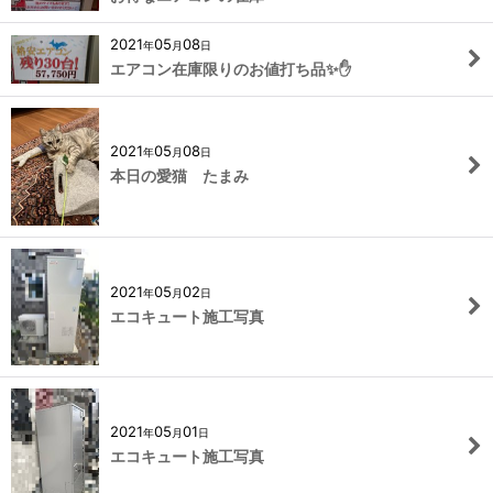
2021
05
08
年
月
日
エアコン在庫限りのお値打ち品✨✋
2021
05
08
年
月
日
本日の愛猫 たまみ
2021
05
02
年
月
日
エコキュート施工写真
2021
05
01
年
月
日
エコキュート施工写真