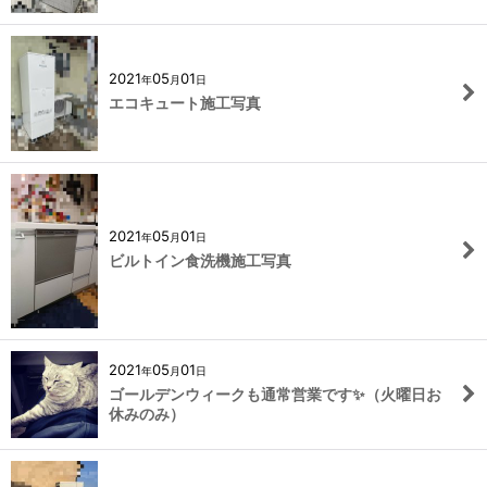
2021
05
01
年
月
日
エコキュート施工写真
2021
05
01
年
月
日
ビルトイン食洗機施工写真
2021
05
01
年
月
日
ゴールデンウィークも通常営業です✨（火曜日お
休みのみ）