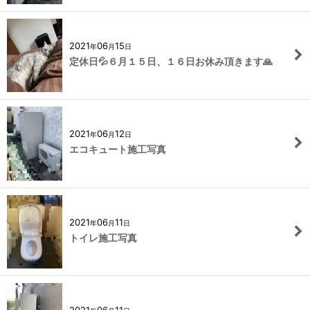
2021
06
15
年
月
日
定休日💦６月１５日、１６日お休み頂きます🙏
2021
06
12
年
月
日
エコキュート施工写真
2021
06
11
年
月
日
トイレ施工写真