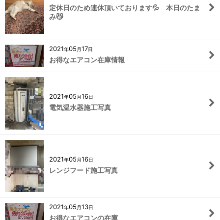
定休日のため連休頂いております💦 本日のたま
み😼
2021
05
17
年
月
日
お得なエアコン在庫情報
2021
05
16
年
月
日
電気温水器施工写真
2021
05
16
年
月
日
レンジフード施工写真
2021
05
13
年
月
日
お得なエアコンの在庫