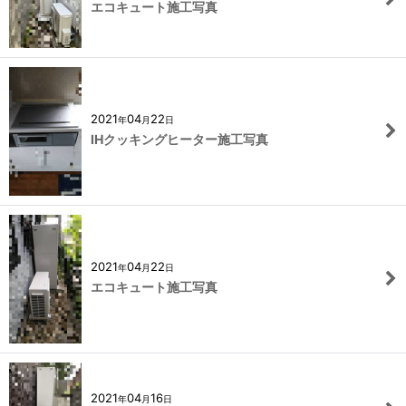
エコキュート施工写真
2021
04
22
年
月
日
IHクッキングヒーター施工写真
2021
04
22
年
月
日
エコキュート施工写真
2021
04
16
年
月
日