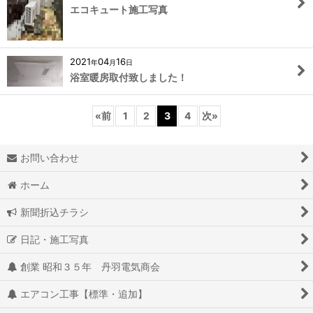
エコキュート施工写真
2021
04
16
年
月
日
浴室暖房取付致しました！
«
前
1
2
3
4
次
»
お問い合わせ
ホーム
新聞折込チラシ
日記・施工写真
創業 昭和３５年 丹羽電気商会
エアコン工事【標準・追加】