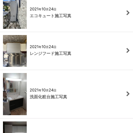
2021
10
24
年
月
日
エコキュート施工写真
2021
10
24
年
月
日
レンジフード施工写真
2021
10
24
年
月
日
洗面化粧台施工写真