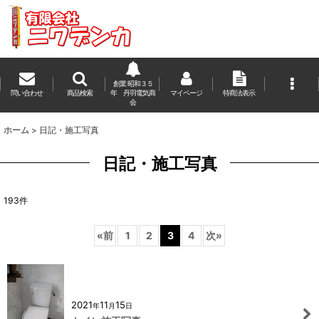
創業 昭和３５
問い合わせ
商品検索
年 丹羽電気商
マイページ
特商法表示
会
ホーム
>
日記・施工写真
日記・施工写真
193
件
«
前
1
2
3
4
次
»
2021
11
15
年
月
日