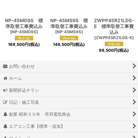
絞り込む
NP-45MD9S 標
NP-45MS9S 標
ZWPP45R21LDS-
準取替工事費込み
準取替工事費込み
E 標準取替工事費
[
NP-45MD9S
]
[
NP-45MS9S
]
込み
[
ZWPP45R21LDS-E
]
169,500
円
(税込)
149,500
円
(税込)
99,500
円
(税込)
お問い合わせ
ホーム
新聞折込チラシ
日記・施工写真
創業 昭和３５年 丹羽電気商会
エアコン工事【標準・追加】