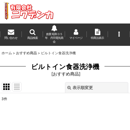
創業 昭和３５
問い合わせ
商品検索
年 丹羽電気商
マイページ
特商法表示
会
ホーム
>
おすすめ商品
>
ビルトイン食器洗浄機
ビルトイン食器洗浄機
[
おすすめ商品
]
表示順変更
閉じる
3
件
表示数
:
並び順
: