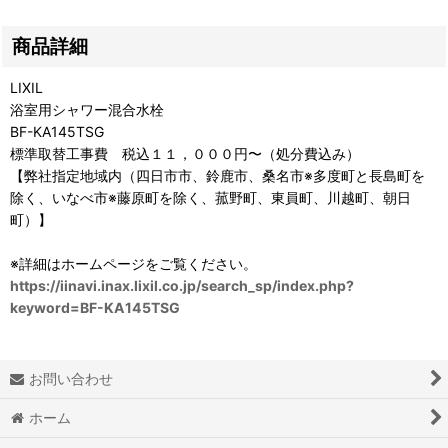
商品詳細
LIXIL
浴室用シャワー混合水栓
BF-KA145TSG
標準取替工事費 税込１１，０００円〜（処分費込み）
【弊社指定地域内（四日市市、鈴鹿市、桑名市※多度町と長島町を
除く、いなべ市※藤原町を除く、菰野町、東員町、川越町、朝日
町）】
※詳細はホームページをご覧ください。
https://iinavi.inax.lixil.co.jp/search_sp/index.php?
keyword=BF-KA145TSG
お問い合わせ
ホーム