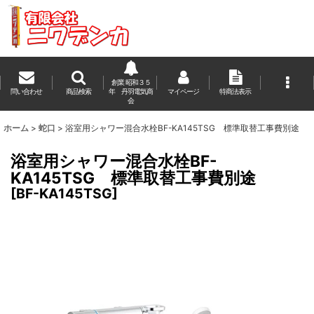
創業 昭和３５
問い合わせ
商品検索
年 丹羽電気商
マイページ
特商法表示
会
ホーム
>
蛇口
>
浴室用シャワー混合水栓BF-KA145TSG 標準取替工事費別途
浴室用シャワー混合水栓BF-
KA145TSG 標準取替工事費別途
[
BF-KA145TSG
]