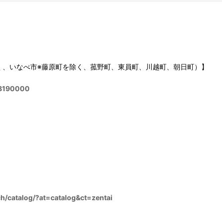
く、いなべ市※藤原町を除く、菰野町、東員町、川越町、朝日町）】
158190000
ch/catalog/?at=catalog&ct=zentai