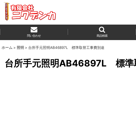
問い合わせ
商品検索
ホーム
>
照明
>
台所手元照明AB46897L 標準取替工事費別途
台所手元照明AB46897L 標