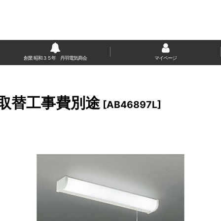
創業 昭和３５年 丹羽電気商会
マイページ
準取替工事費別途
[
AB46897L
]