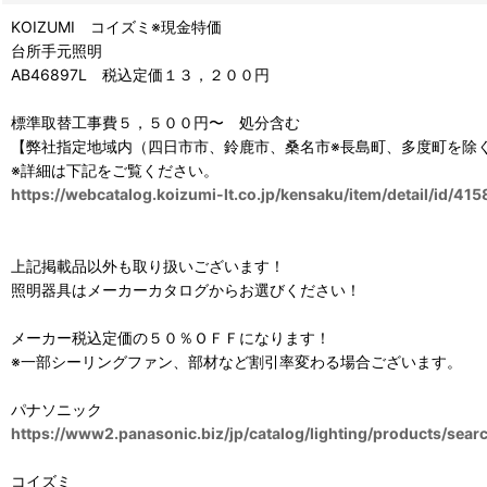
KOIZUMI コイズミ※現金特価
台所手元照明
AB46897L 税込定価１３，２００円
標準取替工事費５，５００円〜 処分含む
【弊社指定地域内（四日市市、鈴鹿市、桑名市※長島町、多度町を除
※詳細は下記をご覧ください。
https://webcatalog.koizumi-lt.co.jp/kensaku/item/detail/id/4
上記掲載品以外も取り扱いございます！
照明器具はメーカーカタログからお選びください！
メーカー税込定価の５０％ＯＦＦになります！
※一部シーリングファン、部材など割引率変わる場合ございます。
パナソニック
https://www2.panasonic.biz/jp/catalog/lighting/products/sear
コイズミ