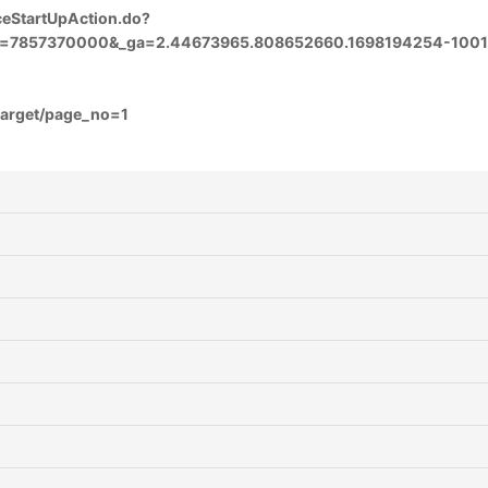
aceStartUpAction.do?
d=7857370000&_ga=2.44673965.808652660.1698194254-1001
target/page_no=1