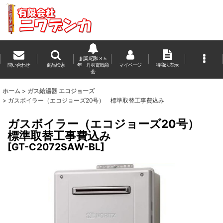
創業 昭和３５
問い合わせ
商品検索
年 丹羽電気商
マイページ
特商法表示
会
ホーム
>
ガス給湯器 エコジョーズ
>
ガスボイラー（エコジョーズ20号） 標準取替工事費込み
ガスボイラー（エコジョーズ20号）
標準取替工事費込み
[
GT-C2072SAW-BL
]