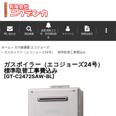
創業 昭和３５
問い合わせ
商品検索
年 丹羽電気商
マイページ
特商法表示
会
ホーム
>
ガス給湯器 エコジョーズ
>
ガスボイラー（エコジョーズ24号） 標準取替工事費込み
ガスボイラー（エコジョーズ24号）
標準取替工事費込み
[
GT-C2472SAW-BL
]