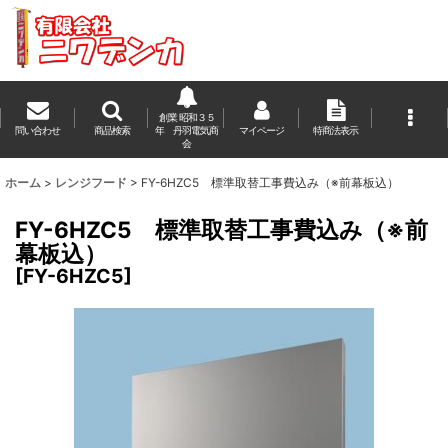
創業 昭和３５
問い合わせ
商品検索
年 丹羽電気商
マイページ
特商法表示
会
ホーム
>
レンジフード
>
FY-6HZC5 標準取替工事費込み（※前幕板込）
FY-6HZC5 標準取替工事費込み（※前
幕板込）
[
FY-6HZC5
]