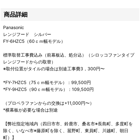
商品詳細
Panasonic
レンジフード シルバー
FY-6HZC5（60ｃｍ幅モデル）
標準取替工事費込み（前幕板込、処分込）（シロッコファンタイプ
レンジフードからの取替）
※取付位置がタイルの場合は別途工事費3，300円〜
*FY-7HZC5（75ｃｍ幅モデル）：99,500円
*FY-9HZC5（90ｃｍ幅モデル）：109,500円
（プロペラファンからの交換は+11,000円〜）
*横幕板が必要な場合は別途
【弊社指定地域内（四日市市、鈴鹿市、桑名市※長島町、多度町を
除く、いなべ市※藤原町を除く、菰野町、東員町、川越町、朝日
町）】