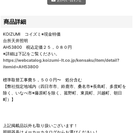
商品詳細
KOIZUMI コイズミ※現金特価
台所天井照明
AH53800 税込定価２５，０８０円
※詳細は下記をご覧ください。
https://webcatalog.koizumi-lt.co.jp/kensaku/item/detail?
itemid=AH53800
標準取替工事費５，５００円〜 処分含む
【弊社指定地域内（四日市市、鈴鹿市、桑名市※長島町、多度町を
除く、いなべ市※藤原町を除く、菰野町、東員町、川越町、朝日
町）】
上記掲載品以外も取り扱いございます！
照明器具はメーカーカタログからお選びください！