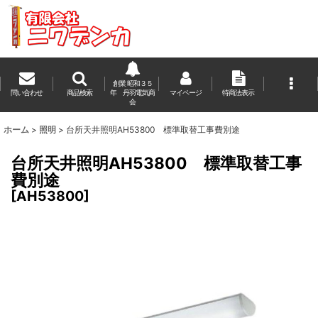
創業 昭和３５
問い合わせ
商品検索
年 丹羽電気商
マイページ
特商法表示
会
ホーム
>
照明
>
台所天井照明AH53800 標準取替工事費別途
台所天井照明AH53800 標準取替工事
費別途
[
AH53800
]