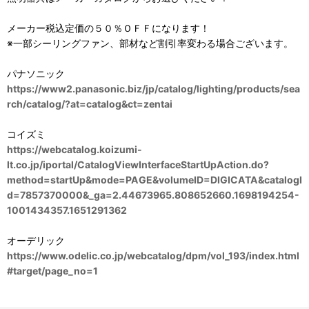
メーカー税込定価の５０％ＯＦＦになります！
※一部シーリングファン、部材など割引率変わる場合ございます。
パナソニック
https://www2.panasonic.biz/jp/catalog/lighting/products/sea
rch/catalog/?at=catalog&ct=zentai
コイズミ
https://webcatalog.koizumi-
lt.co.jp/iportal/CatalogViewInterfaceStartUpAction.do?
method=startUp&mode=PAGE&volumeID=DIGICATA&catalogI
d=7857370000&_ga=2.44673965.808652660.1698194254-
1001434357.1651291362
オーデリック
https://www.odelic.co.jp/webcatalog/dpm/vol_193/index.html
#target/page_no=1