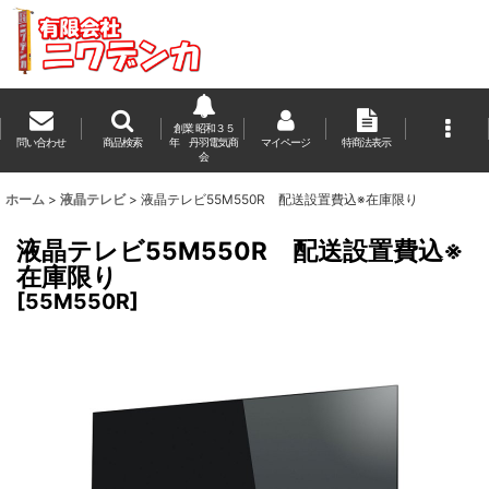
創業 昭和３５
問い合わせ
商品検索
年 丹羽電気商
マイページ
特商法表示
会
ホーム
>
液晶テレビ
>
液晶テレビ55M550R 配送設置費込※在庫限り
液晶テレビ55M550R 配送設置費込※
在庫限り
[
55M550R
]