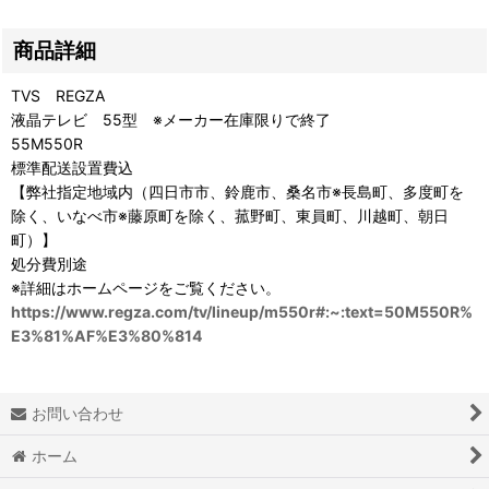
商品詳細
TVS REGZA
液晶テレビ 55型 ※メーカー在庫限りで終了
55M550R
標準配送設置費込
【弊社指定地域内（四日市市、鈴鹿市、桑名市※長島町、多度町を
除く、いなべ市※藤原町を除く、菰野町、東員町、川越町、朝日
町）】
処分費別途
※詳細はホームページをご覧ください。
https://www.regza.com/tv/lineup/m550r#:~:text=50M550R%
E3%81%AF%E3%80%814
お問い合わせ
ホーム