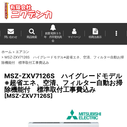
創業 昭和３５
問い合わせ
商品検索
年 丹羽電気商
マイページ
特商法表示
会
ホーム
>
エアコン
>
MSZ-ZXV7126S ハイグレードモデル※超省エネ、空清、フィルター自動お掃
除機能付 標準取付工事費込み
MSZ-ZXV7126S ハイグレードモデル
※超省エネ、空清、フィルター自動お掃
除機能付 標準取付工事費込み
[
MSZ-ZXV7126S
]