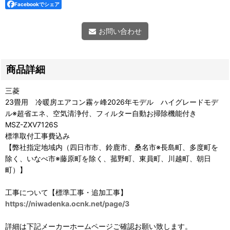
Facebookでシェア
お問い合わせ
商品詳細
三菱
23畳用 冷暖房エアコン霧ヶ峰2026年モデル ハイグレードモデ
ル※超省エネ、空気清浄付、フィルター自動お掃除機能付き
MSZ-ZXV7126S
標準取付工事費込み
【弊社指定地域内（四日市市、鈴鹿市、桑名市※長島町、多度町を
除く、いなべ市※藤原町を除く、菰野町、東員町、川越町、朝日
町）】
工事について【標準工事・追加工事】
https://niwadenka.ocnk.net/page/3
詳細は下記メーカーホームページご確認お願い致します。