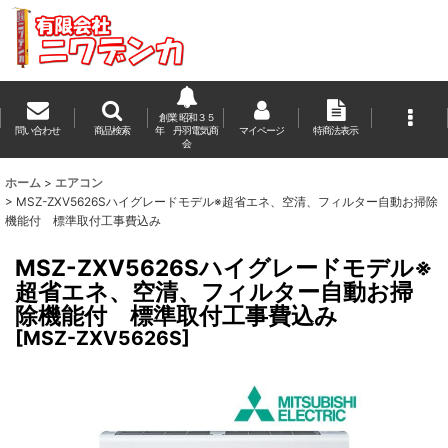
創業 昭和３５
問い合わせ
商品検索
年 丹羽電気商
マイページ
特商法表示
会
ホーム
>
エアコン
>
MSZ-ZXV5626Sハイグレードモデル※超省エネ、空清、フィルター自動お掃除
機能付 標準取付工事費込み
MSZ-ZXV5626Sハイグレードモデル※
超省エネ、空清、フィルター自動お掃
除機能付 標準取付工事費込み
[
MSZ-ZXV5626S
]