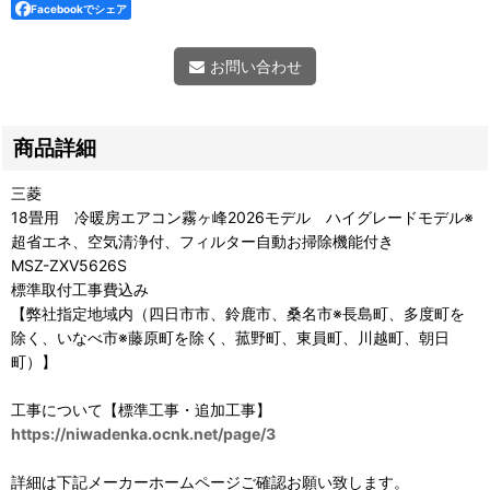
Facebookでシェア
お問い合わせ
商品詳細
三菱
18畳用 冷暖房エアコン霧ヶ峰2026モデル ハイグレードモデル※
超省エネ、空気清浄付、フィルター自動お掃除機能付き
MSZ-ZXV5626S
標準取付工事費込み
【弊社指定地域内（四日市市、鈴鹿市、桑名市※長島町、多度町を
除く、いなべ市※藤原町を除く、菰野町、東員町、川越町、朝日
町）】
工事について【標準工事・追加工事】
https://niwadenka.ocnk.net/page/3
詳細は下記メーカーホームページご確認お願い致します。