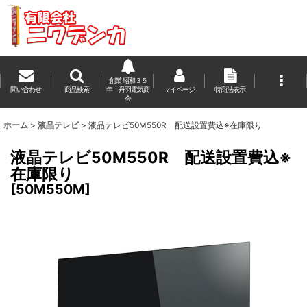
創業 昭和３５
問い合わせ
商品検索
年 丹羽電気商
マイページ
特商法表示
会
ホーム
>
液晶テレビ
>
液晶テレビ50M550R 配送設置費込※在庫限り
液晶テレビ50M550R 配送設置費込※
在庫限り
[
50M550M
]