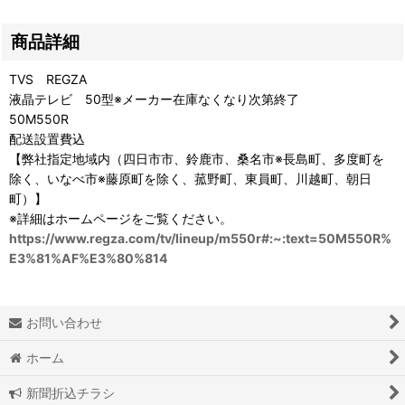
商品詳細
TVS REGZA
液晶テレビ 50型※メーカー在庫なくなり次第終了
50M550R
配送設置費込
【弊社指定地域内（四日市市、鈴鹿市、桑名市※長島町、多度町を
除く、いなべ市※藤原町を除く、菰野町、東員町、川越町、朝日
町）】
※詳細はホームページをご覧ください。
https://www.regza.com/tv/lineup/m550r#:~:text=50M550R%
E3%81%AF%E3%80%814
お問い合わせ
ホーム
新聞折込チラシ