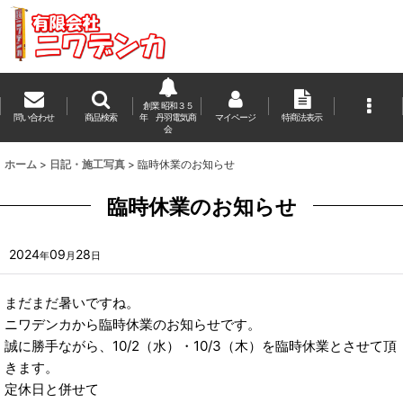
創業 昭和３５
問い合わせ
商品検索
年 丹羽電気商
マイページ
特商法表示
会
ホーム
>
日記・施工写真
>
臨時休業のお知らせ
臨時休業のお知らせ
2024
09
28
年
月
日
まだまだ暑いですね。
ニワデンカから臨時休業のお知らせです。
誠に勝手ながら、10/2（水）・10/3（木）を臨時休業とさせて頂
きます。
定休日と併せて