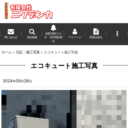
創業 昭和３５
問い合わせ
商品検索
年 丹羽電気商
マイページ
特商法表示
会
ホーム
>
日記・施工写真
>
エコキュート施工写真
エコキュート施工写真
2024
09
28
年
月
日