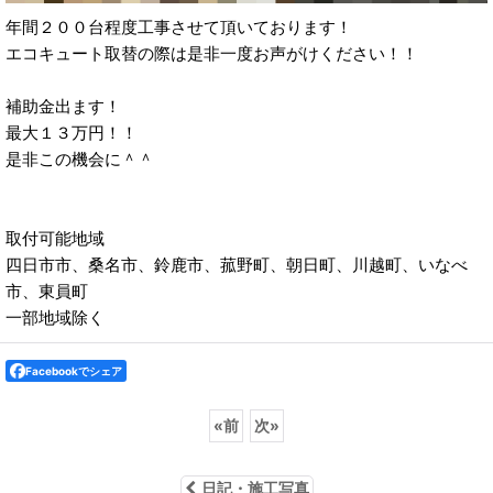
年間２００台程度工事させて頂いております！
エコキュート取替の際は是非一度お声がけください！！
補助金出ます！
最大１３万円！！
是非この機会に＾＾
取付可能地域
四日市市、桑名市、鈴鹿市、菰野町、朝日町、川越町、いなべ
市、東員町
一部地域除く
Facebookでシェア
«
前
次
»
日記・施工写真