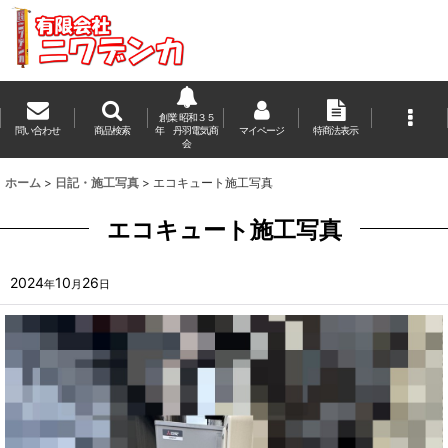
創業 昭和３５
問い合わせ
商品検索
年 丹羽電気商
マイページ
特商法表示
会
ホーム
>
日記・施工写真
>
エコキュート施工写真
エコキュート施工写真
2024
10
26
年
月
日