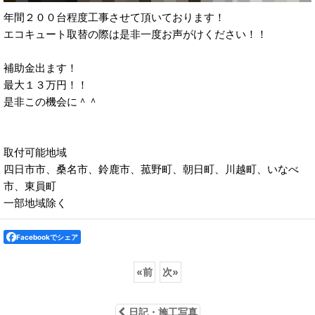
年間２００台程度工事させて頂いております！
エコキュート取替の際は是非一度お声がけください！！
補助金出ます！
最大１３万円！！
是非この機会に＾＾
取付可能地域
四日市市、桑名市、鈴鹿市、菰野町、朝日町、川越町、いなべ
市、東員町
一部地域除く
Facebookでシェア
«
前
次
»
日記・施工写真