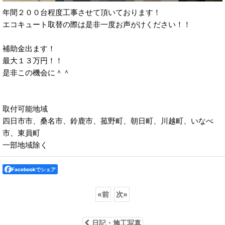
年間２００台程度工事させて頂いております！
エコキュート取替の際は是非一度お声がけください！！
補助金出ます！
最大１３万円！！
是非この機会に＾＾
取付可能地域
四日市市、桑名市、鈴鹿市、菰野町、朝日町、川越町、いなべ
市、東員町
一部地域除く
Facebookでシェア
«
前
次
»
日記・施工写真