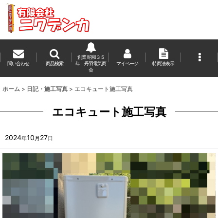
創業 昭和３５
問い合わせ
商品検索
年 丹羽電気商
マイページ
特商法表示
会
ホーム
>
日記・施工写真
>
エコキュート施工写真
エコキュート施工写真
2024
10
27
年
月
日