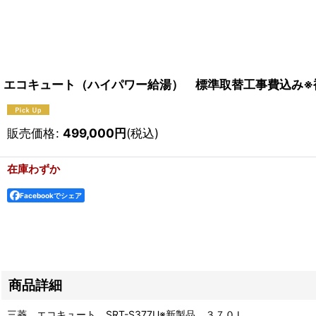
エコキュート（ハイパワー給湯） 標準取替工事費込み※
販売価格
:
499,000
円
(税込)
在庫わずか
Facebookでシェア
商品詳細
三菱 エコキュート SRT-S377U※新製品 ３７０Ｌ