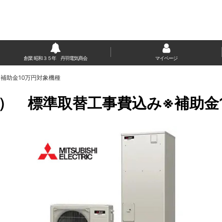
創業 昭和３５年 丹羽電気商会
マイページ
補助金10万円対象機種
） 標準取替工事費込み※補助金