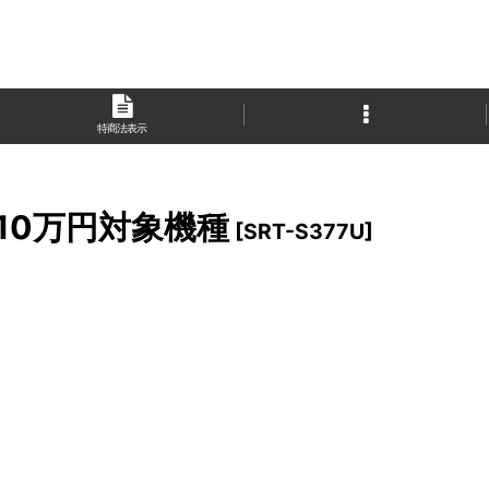
特商法表示
10万円対象機種
[
SRT-S377U
]