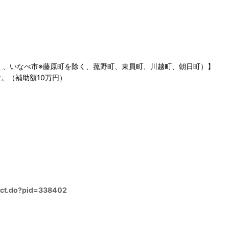
く、いなべ市※藤原町を除く、菰野町、東員町、川越町、朝日町）】
。（補助額10万円）
duct.do?pid=338402