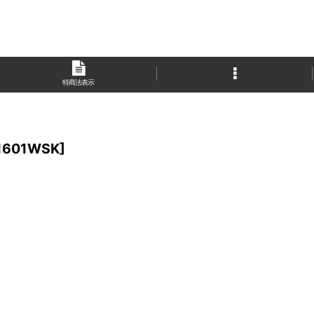
特商法表示
1601WSK
]