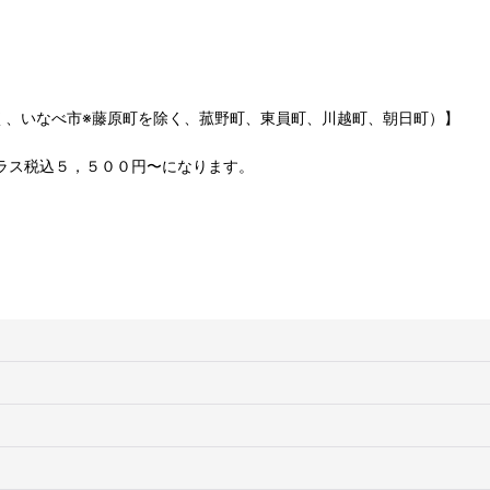
く、いなべ市※藤原町を除く、菰野町、東員町、川越町、朝日町）】
 プラス税込５，５００円〜になります。