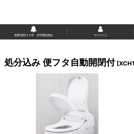
創業 昭和３５年 丹羽電気商会
マイページ
事、処分込み 便フタ自動開閉付
[
XCH