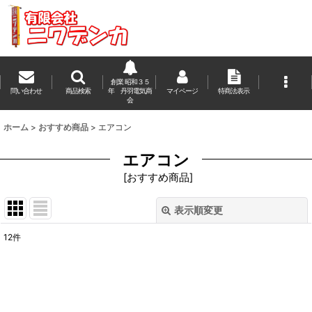
創業 昭和３５
問い合わせ
商品検索
年 丹羽電気商
マイページ
特商法表示
会
ホーム
>
おすすめ商品
>
エアコン
エアコン
[
おすすめ商品
]
表示順変更
閉じる
12
件
表示数
:
並び順
: